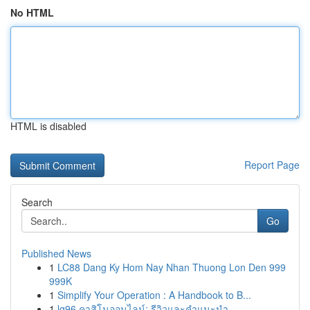
No HTML
HTML is disabled
Report Page
Search
Go
Published News
1
LC88 Dang Ky Hom Nay Nhan Thuong Lon Den 999
999K
1
Simplify Your Operation : A Handbook to B...
1
lg96 คาสิโนออนไลน์: รีวิวและคำแนะนำ