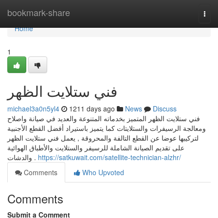
Home
bookmark-share
Togg
navi
Home
1
فني ستلايت الظهر
michael3a0n5yl4
1211 days ago
News
Discuss
فني ستلايت الظهر المتميز بخدماته المتنوعة والعديد في صيانة واصلاح
ومعالجة الرسيفرات والستلايتات كما يتميز باستيراد أفضل القطع الأجنبية
لتركيبها عوضا عن القطع التالفة والمحروقة , يعمل فني ستلايت الظهر
على تقديم الصيانة الشاملة للرسيفر والستلايت والأطباق الهوائية
والدشات .
https://satkuwait.com/satellite-technician-alzhr/
Comments
Who Upvoted
Comments
Submit a Comment