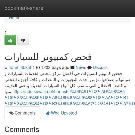
Home
bookmark-share
Home
1
فحص كمبيوتر للسيارات
william0j3b8nh1
1203 days ago
News
Discuss
فحص كمبيوتر للسيارات في أفضل مركز مختص لخدمات السيارات و
صيانتها و إصلاحها، نؤمن أحدث التجهيزات و المعدات و كافة أجهزة الفحص
و كشف الأعطال التي تناسب كل أنواع السيارات الحديثة و حتى القديمة
منها
https://ads-kuwait.net/banashr/%D9%81%D8%AD%D8%B5-
%D9%83%D9%85%D8%A8%D9%8A%D9%88%D8%AA%D8%B1-
%D9%84%D9%84%D8%B3%D9%8A%D8%A7%D8%B1%D8%A7%D
Comments
Who Upvoted
Comments