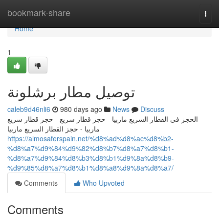
Home
bookmark-share
Togg
navi
Home
1
توصيل مطار برشلونة
caleb9d46nli6
980 days ago
News
Discuss
الحجز في القطار السريع ماربيا - حجز قطار سريع - حجز قطار سريع
ماربيا - حجز القطار السريع ماربيا
https://almosaferspain.net/%d8%ad%d8%ac%d8%b2-
%d8%a7%d9%84%d9%82%d8%b7%d8%a7%d8%b1-
%d8%a7%d9%84%d8%b3%d8%b1%d9%8a%d8%b9-
%d9%85%d8%a7%d8%b1%d8%a8%d9%8a%d8%a7/
Comments
Who Upvoted
Comments