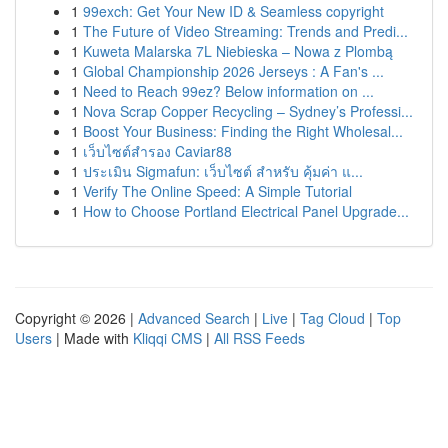
1
99exch: Get Your New ID & Seamless copyright
1
The Future of Video Streaming: Trends and Predi...
1
Kuweta Malarska 7L Niebieska – Nowa z Plombą
1
Global Championship 2026 Jerseys : A Fan's ...
1
Need to Reach 99ez? Below information on ...
1
Nova Scrap Copper Recycling – Sydney’s Professi...
1
Boost Your Business: Finding the Right Wholesal...
1
เว็บไซต์สำรอง Caviar88
1
ประเมิน Sigmafun: เว็บไซต์ สำหรับ คุ้มค่า แ...
1
Verify The Online Speed: A Simple Tutorial
1
How to Choose Portland Electrical Panel Upgrade...
Copyright © 2026 |
Advanced Search
|
Live
|
Tag Cloud
|
Top
Users
| Made with
Kliqqi CMS
|
All RSS Feeds