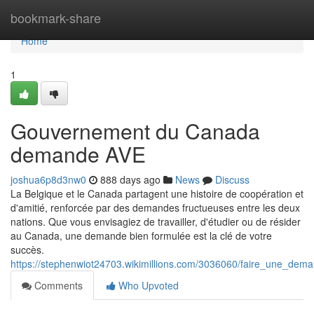
Home
bookmark-share
Home
1
Gouvernement du Canada
demande AVE
joshua6p8d3nw0
888 days ago
News
Discuss
La Belgique et le Canada partagent une histoire de coopération et
d'amitié, renforcée par des demandes fructueuses entre les deux
nations. Que vous envisagiez de travailler, d'étudier ou de résider
au Canada, une demande bien formulée est la clé de votre
succès.
https://stephenwiot24703.wikimillions.com/3036060/faire_une_de
Comments
Who Upvoted