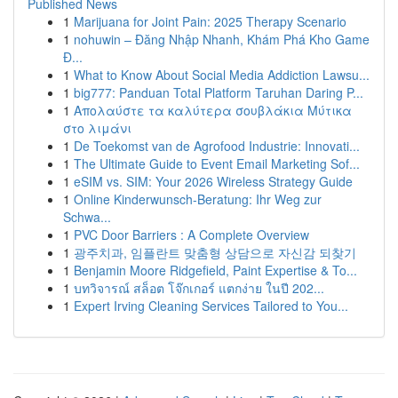
Published News
1
Marijuana for Joint Pain: 2025 Therapy Scenario
1
nohuwin – Đăng Nhập Nhanh, Khám Phá Kho Game
Đ...
1
What to Know About Social Media Addiction Lawsu...
1
big777: Panduan Total Platform Taruhan Daring P...
1
Απολαύστε τα καλύτερα σουβλάκια Μύτικα
στο λιμάνι
1
De Toekomst van de Agrofood Industrie: Innovati...
1
The Ultimate Guide to Event Email Marketing Sof...
1
eSIM vs. SIM: Your 2026 Wireless Strategy Guide
1
Online Kinderwunsch-Beratung: Ihr Weg zur
Schwa...
1
PVC Door Barriers : A Complete Overview
1
광주치과, 임플란트 맞춤형 상담으로 자신감 되찾기
1
Benjamin Moore Ridgefield, Paint Expertise & To...
1
บทวิจารณ์ สล็อต โจ๊กเกอร์ แตกง่าย ในปี 202...
1
Expert Irving Cleaning Services Tailored to You...