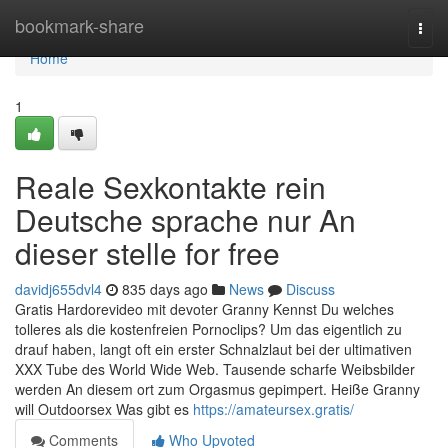
Home
bookmark-share
Togg
navi
Home
1
Reale Sexkontakte rein
Deutsche sprache nur An
dieser stelle for free
davidj655dvl4
835 days ago
News
Discuss
Gratis Hardorevideo mit devoter Granny Kennst Du welches
tolleres als die kostenfreien Pornoclips? Um das eigentlich zu
drauf haben, langt oft ein erster Schnalzlaut bei der ultimativen
XXX Tube des World Wide Web. Tausende scharfe Weibsbilder
werden An diesem ort zum Orgasmus gepimpert. Heiße Granny
will Outdoorsex Was gibt es
https://amateursex.gratis/
Comments
Who Upvoted