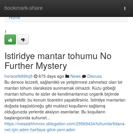
Home
bookmark-share
Togg
navi
Home
1
Istiridye mantar tohumu No
Further Mystery
horacef689toj5
675 days ago
News
Discuss
Bu derece lezzetli, sağlamlıklı ve yetiştirmesi zahmetsiz olan bir
mantarı tohum olaraksize sunmamak olmazdı. Kuzu göbeği
mantarı tohumu ile sizler de kendimantarınızı organik biçimde
yetiştirebilir, bu konuin ticaretini yapabilirsiniz. İstiridye mantarları
doğada başüstüneğu gibi muktezi koşullarını sağlamış
olduğunızda yerlerde aksiyon esenlarlar. Bu koşulların
başlangıcında suhunet...
https://messiahhmrex.oblogation.com/29569434/tohumlarfidana-
net-için-adım-haritaya-göre-yeni-adım