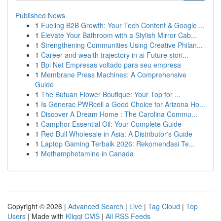
Published News
1
Fueling B2B Growth: Your Tech Content & Google ...
1
Elevate Your Bathroom with a Stylish Mirror Cab...
1
Strengthening Communities Using Creative Philan...
1
Career and wealth trajectory in ai Future stori...
1
Bpi Net Empresas voltado para seu empresa
1
Membrane Press Machines: A Comprehensive
Guide
1
The Butuan Flower Boutique: Your Top for ...
1
Is Generac PWRcell a Good Choice for Arizona Ho...
1
Discover A Dream Home : The Carolina Commu...
1
Camphor Essential Oil: Your Complete Guide
1
Red Bull Wholesale in Asia: A Distributor's Guide
1
Laptop Gaming Terbaik 2026: Rekomendasi Te...
1
Methamphetamine in Canada
Copyright © 2026 |
Advanced Search
|
Live
|
Tag Cloud
|
Top
Users
| Made with
Kliqqi CMS
|
All RSS Feeds