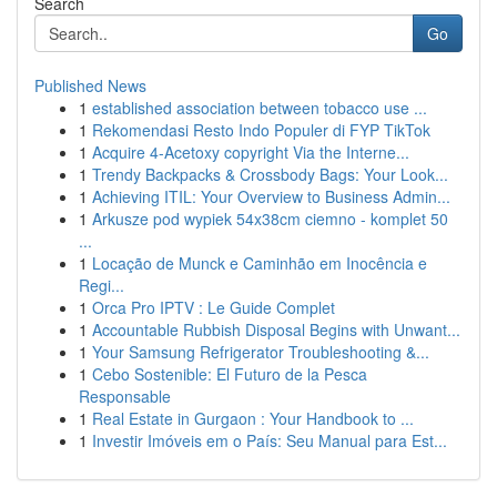
Search
Go
Published News
1
established association between tobacco use ...
1
Rekomendasi Resto Indo Populer di FYP TikTok
1
Acquire 4-Acetoxy copyright Via the Interne...
1
Trendy Backpacks & Crossbody Bags: Your Look...
1
Achieving ITIL: Your Overview to Business Admin...
1
Arkusze pod wypiek 54x38cm ciemno - komplet 50
...
1
Locação de Munck e Caminhão em Inocência e
Regi...
1
Orca Pro IPTV : Le Guide Complet
1
Accountable Rubbish Disposal Begins with Unwant...
1
Your Samsung Refrigerator Troubleshooting &...
1
Cebo Sostenible: El Futuro de la Pesca
Responsable
1
Real Estate in Gurgaon : Your Handbook to ...
1
Investir Imóveis em o País: Seu Manual para Est...