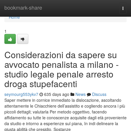
Home
bookmark-share
Togg
navi
Home
1
Considerazioni da sapere su
avvocato penalista a milano -
studio legale penale arresto
droga stupefacenti
seymourg553ykv7
635 days ago
News
Discuss
Saper mettere in cornice immediato la dislocazione, ascoltando
attentamente le Chiacchiere dell’assistito e cogliendo ancora i più
piccoli dettagli; valutarla Per metodo oggettivo, facendo
affidamento su tutte le conoscenze acquisite dagli età proveniente
da studio e intorno a esperienze sul piana, In indi delineare la
giusta abilità che presidio. Sostanze