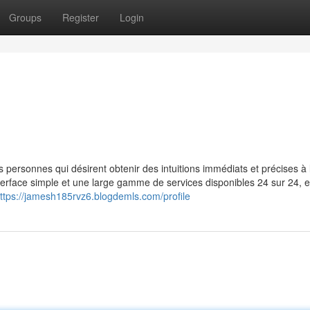
Groups
Register
Login
 personnes qui désirent obtenir des intuitions immédiats et précises à 
erface simple et une large gamme de services disponibles 24 sur 24, e
ttps://jamesh185rvz6.blogdemls.com/profile