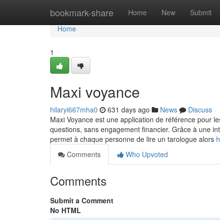
Home
bookmark-share
Home
New
Submit
Home
1
Maxi voyance
hilaryi667mha0
631 days ago
News
Discuss
Maxi Voyance est une application de référence pour les
questions, sans engagement financier. Grâce à une int
permet à chaque personne de lire un tarologue alors
h
Comments
Who Upvoted
Comments
Submit a Comment
No HTML