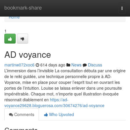
Home
bookmark-share
Togg
navi
Home
1
AD voyance
martinw072xoc6
614 days ago
News
Discuss
L’immersion dans l’invisible La consultation débuta par une origine
de le reiki guidée, une technique personnelle propre à AD-
Voyance, mise en place pour couper l’esprit tout en ouvrant les
portes de l’intuition. Louise se laissa enlever dans une poursuite
impénétrable. Chaque mot, n'importe quel illustration évoquée
résonnait diablement en
https://ad-
voyance29628.bloguerosa.com/30674276/ad-voyance
Comments
Who Upvoted
Comments