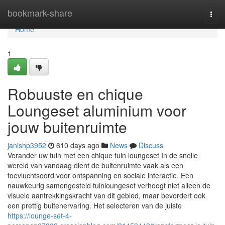
Home
bookmark-share
Togg
navi
Home
1
Robuuste en chique
Loungeset aluminium voor
jouw buitenruimte
janishp3952
610 days ago
News
Discuss
Verander uw tuin met een chique tuin loungeset In de snelle
wereld van vandaag dient de buitenruimte vaak als een
toevluchtsoord voor ontspanning en sociale interactie. Een
nauwkeurig samengesteld tuinloungeset verhoogt niet alleen de
visuele aantrekkingskracht van dit gebied, maar bevordert ook
een prettig buitenervaring. Het selecteren van de juiste
https://lounge-set-4-