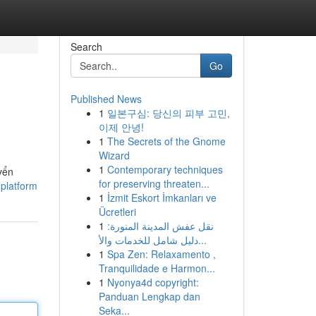
Search
Go
Published News
1
일본구심: 당신의 피부 고민,
이제 안녕!
1
The Secrets of the Gnome
Wizard
1
Contemporary techniques
yển
for preserving threaten...
-platform
1
İzmit Eskort İmkanları ve
Ücretleri
1
نقل عفش المدينة المنورة:
دليل شامل للخدمات والأ...
1
Spa Zen: Relaxamento ,
Tranquilidade e Harmon...
1
Nyonya4d copyright:
Panduan Lengkap dan
Seka...