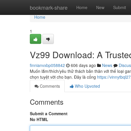
Home
bookmark-share
Home
New
Submit
Home
1
Vz99 Download: A Trusted
finnianvxbp058842
606 days ago
News
Discus
Muốn lắm/thích/yêu thử thách bản thân với thể loại ga
chọn tuyệt vời cho bạn. Đây là cổng
https://vinnytbql
Comments
Who Upvoted
Comments
Submit a Comment
No HTML