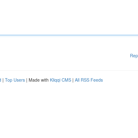
Rep
d
|
Top Users
| Made with
Kliqqi CMS
|
All RSS Feeds