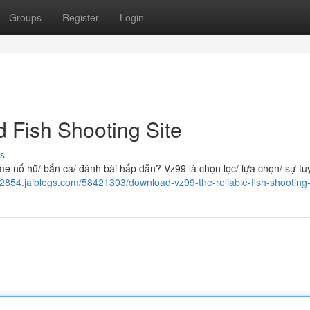
Groups
Register
Login
 Fish Shooting Site
s
me nổ hũ/ bắn cá/ đánh bài hấp dẫn? Vz99 là chọn lọc/ lựa chọn/ sự tu
272854.jaiblogs.com/58421303/download-vz99-the-reliable-fish-shooting