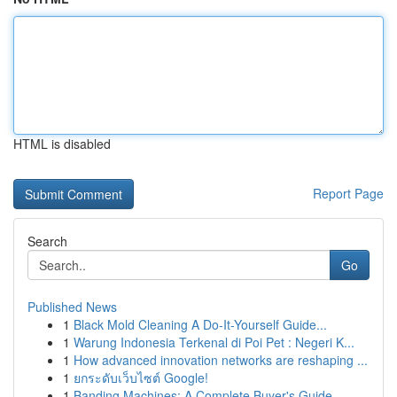
HTML is disabled
Report Page
Search
Go
Published News
1
Black Mold Cleaning A Do-It-Yourself Guide...
1
Warung Indonesia Terkenal di Poi Pet : Negeri K...
1
How advanced innovation networks are reshaping ...
1
ยกระดับเว็บไซต์ Google!
1
Banding Machines: A Complete Buyer's Guide