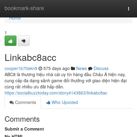
Home
bookmark-share
Togg
navi
Home
1
Linkabc8acc
cooper1b70ekn9
575 days ago
News
Discuss
ABC8 là thương hiệu nhà cái uy tín hàng đầu Châu Á hiện nay,
cung cấp đa dạng sảnh game đổi thưởng với giao diện hiện đại
cùng rất nhiều ưu đãi hấp dẫn.
https://socialbuzztoday.com/story4143863/linkabc8ac
Comments
Who Upvoted
Comments
Submit a Comment
No HTML