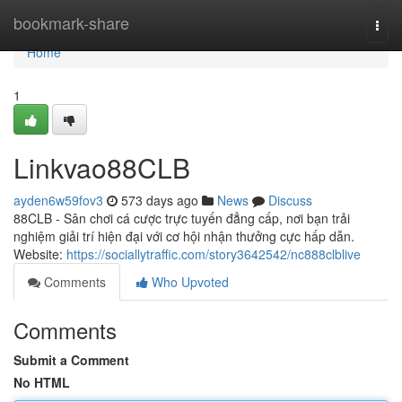
Home
bookmark-share
Togg
navi
Home
1
Linkvao88CLB
ayden6w59fov3
573 days ago
News
Discuss
88CLB - Sân chơi cá cược trực tuyến đẳng cấp, nơi bạn trải
nghiệm giải trí hiện đại với cơ hội nhận thưởng cực hấp dẫn.
Website:
https://sociallytraffic.com/story3642542/nc888clblive
Comments
Who Upvoted
Comments
Submit a Comment
No HTML