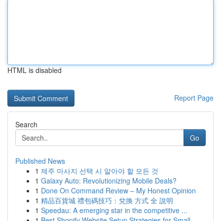
HTML is disabled
Report Page
Search
Go
Published News
1
제주 마사지 선택 시 알아야 할 모든 것
1
Galaxy Auto: Revolutionizing Mobile Deals?
1
Done On Command Review – My Honest Opinion
1
精品百貨城 禮包碼技巧：兌換 方式 全 說明
1
Speedau: A emerging star in the competitive ...
1
Best Shopify Website Setup Strategies for Small...