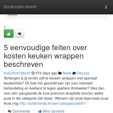
Home
bookmark-share
Togg
navi
Home
1
5 eenvoudige feiten over
kosten keuken wrappen
beschreven
branchv616boz5
570 days ago
News
Discuss
Verlangen is jij verder zelf je keuken wrappen met speciaal
keukenfolie? Dit folie het geschikt kan zijn voor intensief
behandeling en bestand is tegen spatters drinkwater? Kies dan
voor één aangaande de luxe premium wrapfolie soorten welke
jouw in die categorie ziet staan. Wensen zijn jouw daarnaast jouw
thuis nog
http://autobrands.lv/user/catsupsquash51/
Comments
Who Upvoted