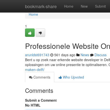
Home
bookmark-share
Home
New
Submit
Home
1
Professionele Website Ont
arunldst691743
561 days ago
News
Discuss
Bent u op zoek naar erkende website developer in Delft
oplossingen om uw online presentie te optimaliseren. 
maken-delft/
Comments
Who Upvoted
Comments
Submit a Comment
No HTML