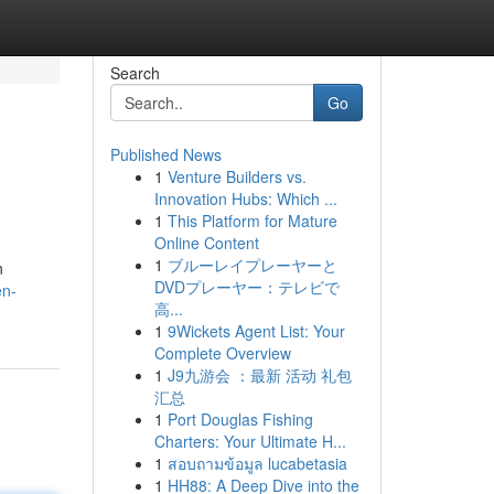
Search
Go
Published News
1
Venture Builders vs.
Innovation Hubs: Which ...
1
This Platform for Mature
Online Content
1
ブルーレイプレーヤーと
n
DVDプレーヤー：テレビで
en-
高...
1
9Wickets Agent List: Your
Complete Overview
1
J9九游会 ：最新 活动 礼包
汇总
1
Port Douglas Fishing
Charters: Your Ultimate H...
1
สอบถามข้อมูล lucabetasia
1
HH88: A Deep Dive into the