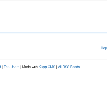
Rep
d
|
Top Users
| Made with
Kliqqi CMS
|
All RSS Feeds