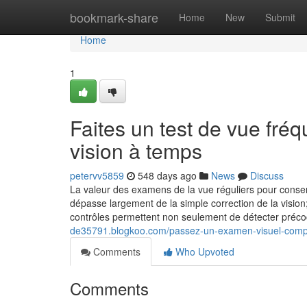
Home
bookmark-share
Home
New
Submit
Home
1
Faites un test de vue fré
vision à temps
petervv5859
548 days ago
News
Discuss
La valeur des examens de la vue réguliers pour conser
dépasse largement de la simple correction de la visio
contrôles permettent non seulement de détecter pré
de35791.blogkoo.com/passez-un-examen-visuel-comple
Comments
Who Upvoted
Comments