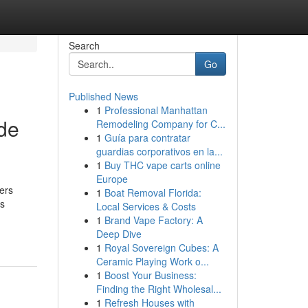
Search
Go
Published News
1
Professional Manhattan
 de
Remodeling Company for C...
1
Guía para contratar
guardias corporativos en la...
1
Buy THC vape carts online
Europe
ers
1
Boat Removal Florida:
es
Local Services & Costs
1
Brand Vape Factory: A
Deep Dive
1
Royal Sovereign Cubes: A
Ceramic Playing Work o...
1
Boost Your Business:
Finding the Right Wholesal...
1
Refresh Houses with