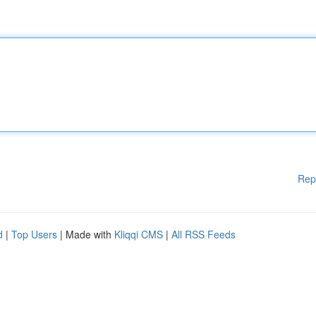
Rep
d
|
Top Users
| Made with
Kliqqi CMS
|
All RSS Feeds