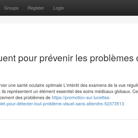
Groups
Register
Login
quent pour prévenir les problèmes
ver une santé oculaire optimale L'intérêt des examens de la vue réguli
n; ils représentent un élément essentiel des soins médicaux globaux. C
cocement des problèmes de
https://promotion-sur-lunettes-
t-pour-détecter-tout-problème-visuel-sans-attendre-52373513