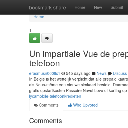
Home
bookmark-share
Home
New
Submit
Home
1
Un impartiale Vue de prep
telefoon
erasmusn000tlc1
545 days ago
News
Discuss
In België is het wettelijk verplicht dat alle prepaid kaa
als Nous-même een nieuwe simkaart besteld. Daarnaas
gratis opstartkosten Passoire Navel Love of korting o
lycamobile-telefoonkredieten
Comments
Who Upvoted
Comments