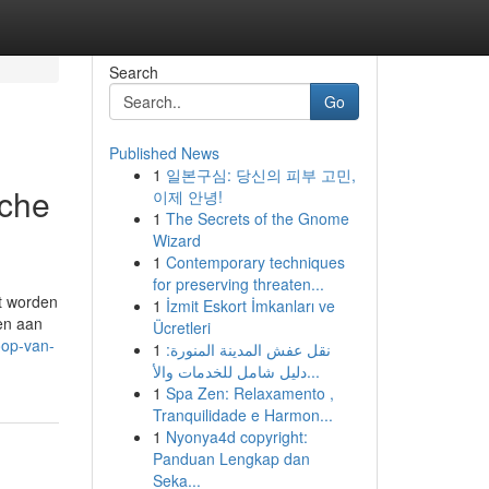
Search
Go
Published News
1
일본구심: 당신의 피부 고민,
sche
이제 안녕!
1
The Secrets of the Gnome
Wizard
1
Contemporary techniques
for preserving threaten...
et worden
1
İzmit Eskort İmkanları ve
en aan
Ücretleri
oop-van-
1
نقل عفش المدينة المنورة:
دليل شامل للخدمات والأ...
1
Spa Zen: Relaxamento ,
Tranquilidade e Harmon...
1
Nyonya4d copyright:
Panduan Lengkap dan
Seka...