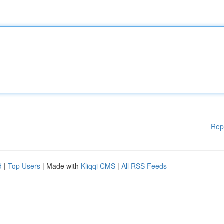
Rep
d
|
Top Users
| Made with
Kliqqi CMS
|
All RSS Feeds