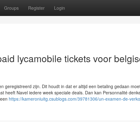
Groups
Register
Login
aid lycamobile tickets voor belgi
rten geregistreerd zijn. Dit houdt in dat er altijd een betaling gedaan mo
t heeft Navel iedere week speciale deals. Dan kan Personnalité denk
p een
https://kameroniuitg.csublogs.com/39781306/un-examen-de-verk