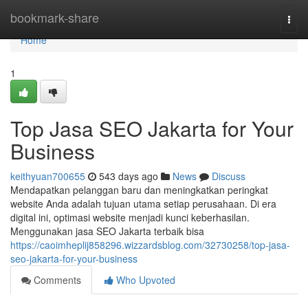
Home
bookmark-share
Togg
navi
Home
1
Top Jasa SEO Jakarta for Your
Business
keithyuan700655
543 days ago
News
Discuss
Mendapatkan pelanggan baru dan meningkatkan peringkat
website Anda adalah tujuan utama setiap perusahaan. Di era
digital ini, optimasi website menjadi kunci keberhasilan.
Menggunakan jasa SEO Jakarta terbaik bisa
https://caoimheplij858296.wizzardsblog.com/32730258/top-jasa-
seo-jakarta-for-your-business
Comments
Who Upvoted