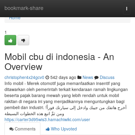
Home
bookmark-share
Togg
navi
Home
1
Mobil cbu di indonesia - An
Overview
christopher4x24gcv0
542 days ago
News
Discuss
Info mobil - Merek otomotif juga memanfaatkan insentif yang
ditawarkan oleh pemerintah terkait kendaraan ramah lingkungan
beserta pajak barang mewah yang lebih rendah untuk mobil
rakitan di negara ini yang menjadikannya menguntungkan bagi
pembeli dan industri. أخرج هاتفك من جيبك وادخل إلى سيارتك فوراً!
ومن ثمَّ اتبع هذه الخطوات البسيطة
https://carter3d95wis3.hamachiwiki.com/user
Comments
Who Upvoted