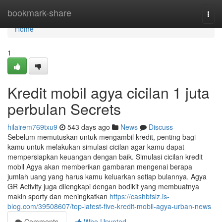
Home
bookmark-share
Togg
navi
Home
1
Kredit mobil agya cicilan 1 juta
perbulan Secrets
hilairem769txu9
543 days ago
News
Discuss
Sebelum memutuskan untuk mengambil kredit, penting bagi
kamu untuk melakukan simulasi cicilan agar kamu dapat
mempersiapkan keuangan dengan baik. Simulasi cicilan kredit
mobil Agya akan memberikan gambaran mengenai berapa
jumlah uang yang harus kamu keluarkan setiap bulannya. Agya
GR Activity juga dilengkapi dengan bodikit yang membuatnya
makin sporty dan meningkatkan
https://cashbfslz.is-
blog.com/39508607/top-latest-five-kredit-mobil-agya-urban-news
Comments
Who Upvoted