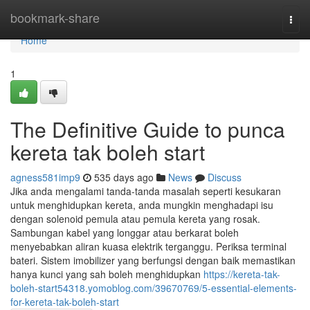
Home
bookmark-share
Togg
navi
Home
1
The Definitive Guide to punca
kereta tak boleh start
agness581imp9
535 days ago
News
Discuss
Jika anda mengalami tanda-tanda masalah seperti kesukaran
untuk menghidupkan kereta, anda mungkin menghadapi isu
dengan solenoid pemula atau pemula kereta yang rosak.
Sambungan kabel yang longgar atau berkarat boleh
menyebabkan aliran kuasa elektrik terganggu. Periksa terminal
bateri. Sistem imobilizer yang berfungsi dengan baik memastikan
hanya kunci yang sah boleh menghidupkan
https://kereta-tak-
boleh-start54318.yomoblog.com/39670769/5-essential-elements-
for-kereta-tak-boleh-start