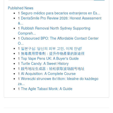
Published News
1
Seguro médico para becarios extranjeros en Es...
1
DentaSmile Pro Review 2026: Honest Assessment
&...
1
Rubbish Removal North Sydney Supporting
Compreh...
1
Outsourced BPO: The Affordable Contact Center
O...
1
일본구심: 당신의 피부 고민, 이제 안녕!
1
無毒農用營養劑：提升作物產量的新途徑
1
Top Vape Pens UK: A Buyer's Guide
1
Turtle Candy: A Sweet History
1
靓号地址生成器：轻松获取波场靓号地址
1
AI Acquisition: A Complete Course
1
Woreczki strunowe 8x18cm: Idealne do każdego
za...
1
The Agile Tabaxi Monk: A Guide