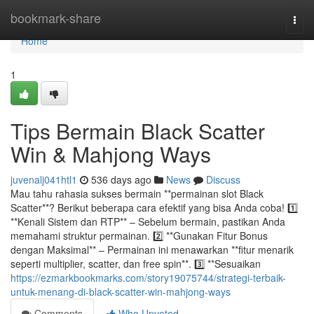
Home
bookmark-share
Togg
navi
Home
1
Tips Bermain Black Scatter
Win & Mahjong Ways
juvenalj041htl1
536 days ago
News
Discuss
Mau tahu rahasia sukses bermain **permainan slot Black
Scatter**? Berikut beberapa cara efektif yang bisa Anda coba! 1️⃣
**Kenali Sistem dan RTP** – Sebelum bermain, pastikan Anda
memahami struktur permainan. 2️⃣ **Gunakan Fitur Bonus
dengan Maksimal** – Permainan ini menawarkan **fitur menarik
seperti multiplier, scatter, dan free spin**. 3️⃣ **Sesuaikan
https://ezmarkbookmarks.com/story19075744/strategi-terbaik-
untuk-menang-di-black-scatter-win-mahjong-ways
Comments
Who Upvoted