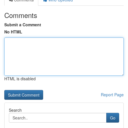
Comments
Submit a Comment
No HTML
HTML is disabled
Report Page
Search
Go