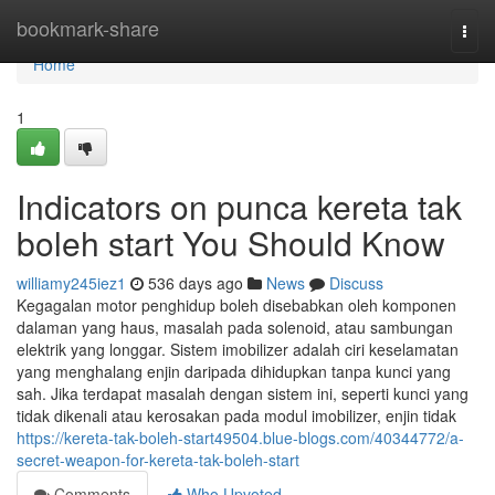
Home
bookmark-share
Togg
navi
Home
1
Indicators on punca kereta tak
boleh start You Should Know
williamy245iez1
536 days ago
News
Discuss
Kegagalan motor penghidup boleh disebabkan oleh komponen
dalaman yang haus, masalah pada solenoid, atau sambungan
elektrik yang longgar. Sistem imobilizer adalah ciri keselamatan
yang menghalang enjin daripada dihidupkan tanpa kunci yang
sah. Jika terdapat masalah dengan sistem ini, seperti kunci yang
tidak dikenali atau kerosakan pada modul imobilizer, enjin tidak
https://kereta-tak-boleh-start49504.blue-blogs.com/40344772/a-
secret-weapon-for-kereta-tak-boleh-start
Comments
Who Upvoted