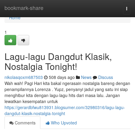
Home
bookmark-share
Togg
navi
Home
1
Lagu-lagu Dangdut Klasik,
Nostalgia Tonight!
nikolasqoxm687503
508 days ago
News
Discuss
Wah wah! Pagi Hari kita bakal ngerasain nostalgia bareng dengan
penampilannya Lorenza . Yupz, penyanyi jadul yang satu ini siap
menghibur kita dengan lagu-lagu hits dari masa lalu. Jangan
lewatkan kesempatan untuk
https://gerardbfwu813931.blogsumer.com/32980316/lagu-lagu-
dangdut-klasik-nostalgia-tonight
Comments
Who Upvoted