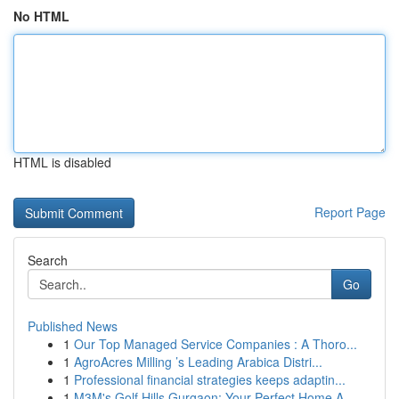
No HTML
HTML is disabled
Report Page
Search
Go
Published News
1
Our Top Managed Service Companies : A Thoro...
1
AgroAcres Milling ’s Leading Arabica Distri...
1
Professional financial strategies keeps adaptin...
1
M3M's Golf Hills Gurgaon: Your Perfect Home A...