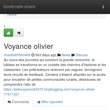
Home
bookmark-share
Togg
navi
Home
1
Voyance olivier
charlesb556mkf4
503 days ago
News
Discuss
Au cours des journées qui suivirent la grande rencontre, la
bâtisse se transforma en un croisée des chemins d’histoires et les
naissantes. Les pollinisateurs revinrent par vagues, témoignant
leurs circuits de feedback. Certains s’étaient attardés sur la accès
pour encadrer de petites communautés rurales, désireuses de
comprendre l'abc de
https://jolievoyance50370.tinyblogging.com/voyance-olivier-
77511321
Comments
Who Upvoted