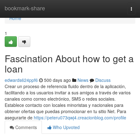
Home
bookmark-share
Togg
navi
Home
1
Fascination About how to get a
loan
edwards624ppf6
500 days ago
News
Discuss
Crear un proceso de referencia fluido dentro de la aplicación,
facilitando a los usuarios invitar a sus amigos a través de varios
canales como correo electrónico, SMS o redes sociales.
Establece contacto con locales minoristas y nacionales para
obtener ofertas que puedas promocionar en tu sitio Net. Para
asegurarte de
https://peteru073qwj4.creacionblog.com/profile
Comments
Who Upvoted