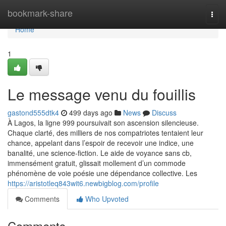
Home
bookmark-share
Togg
navi
Home
1
Le message venu du fouillis
gastond555dtk4
499 days ago
News
Discuss
À Lagos, la ligne 999 poursuivait son ascension silencieuse.
Chaque clarté, des milliers de nos compatriotes tentaient leur
chance, appelant dans l’espoir de recevoir une indice, une
banalité, une science-fiction. Le aide de voyance sans cb,
immensément gratuit, glissait mollement d’un commode
phénomène de voie poésie une dépendance collective. Les
https://aristotleq843wit6.newbigblog.com/profile
Comments
Who Upvoted
Comments