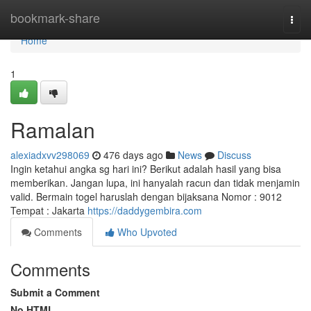
Home
bookmark-share
Togg
navi
Home
1
Ramalan
alexiadxvv298069
476 days ago
News
Discuss
Ingin ketahui angka sg hari ini? Berikut adalah hasil yang bisa
memberikan. Jangan lupa, ini hanyalah racun dan tidak menjamin
valid. Bermain togel haruslah dengan bijaksana Nomor : 9012
Tempat : Jakarta
https://daddygembira.com
Comments
Who Upvoted
Comments
Submit a Comment
No HTML