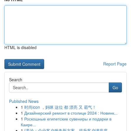
HTML is disabled
Report Page
Search
Go
Published News
1
时尚icon ，妈咪 这位 都 漂亮 又 霸气！
1
Дизайнерский ремонт в столице 2024 : Новинк...
1
Роскошные египетские сувениры и подарки в
Каире...
1
{美洽：企业客户服务新方案，提升客户满意度