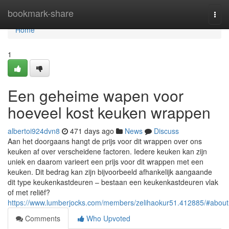
Home
bookmark-share
Togg
navi
Home
1
Een geheime wapen voor
hoeveel kost keuken wrappen
albertoi924dvn8
471 days ago
News
Discuss
Aan het doorgaans hangt de prijs voor dit wrappen over ons
keuken af over verscheidene factoren. Iedere keuken kan zijn
uniek en daarom varieert een prijs voor dit wrappen met een
keuken. Dit bedrag kan zijn bijvoorbeeld afhankelijk aangaande
dit type keukenkastdeuren – bestaan een keukenkastdeuren vlak
of met reliëf?
https://www.lumberjocks.com/members/zelihaokur51.412885/#about
Comments
Who Upvoted