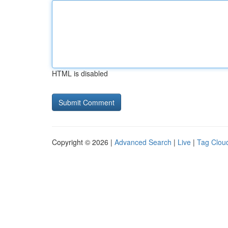
HTML is disabled
Copyright © 2026 |
Advanced Search
|
Live
|
Tag Clou