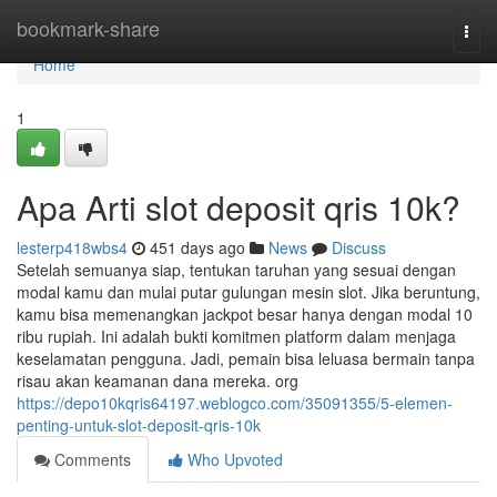
Home
bookmark-share
Togg
navi
Home
1
Apa Arti slot deposit qris 10k?
lesterp418wbs4
451 days ago
News
Discuss
Setelah semuanya siap, tentukan taruhan yang sesuai dengan
modal kamu dan mulai putar gulungan mesin slot. Jika beruntung,
kamu bisa memenangkan jackpot besar hanya dengan modal 10
ribu rupiah. Ini adalah bukti komitmen platform dalam menjaga
keselamatan pengguna. Jadi, pemain bisa leluasa bermain tanpa
risau akan keamanan dana mereka. org
https://depo10kqris64197.weblogco.com/35091355/5-elemen-
penting-untuk-slot-deposit-qris-10k
Comments
Who Upvoted