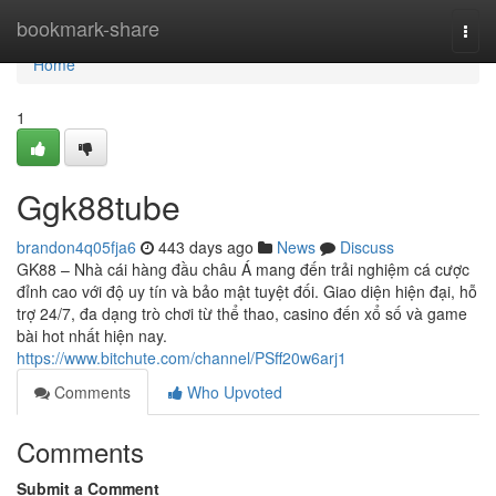
Home
bookmark-share
Togg
navi
Home
1
Ggk88tube
brandon4q05fja6
443 days ago
News
Discuss
GK88 – Nhà cái hàng đầu châu Á mang đến trải nghiệm cá cược
đỉnh cao với độ uy tín và bảo mật tuyệt đối. Giao diện hiện đại, hỗ
trợ 24/7, đa dạng trò chơi từ thể thao, casino đến xổ số và game
bài hot nhất hiện nay.
https://www.bitchute.com/channel/PSff20w6arj1
Comments
Who Upvoted
Comments
Submit a Comment