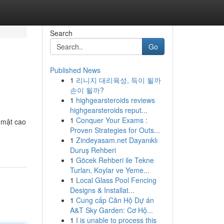
Search
Go
Published News
1
리니지 대리육성, 득이 될까
손이 될까?
1
highgearsteroids reviews
highgearsteroids reput...
1
Conquer Your Exams :
 mật cao
Proven Strategies for Outs...
1
Zindeyasam.net Dayanıklı
Duruş Rehberi
1
Göcek Rehberi ile Tekne
Turları, Koylar ve Yeme...
1
Local Glass Pool Fencing
Designs & Installat...
1
Cung cấp Căn Hộ Dự án
A&T Sky Garden: Cơ Hộ...
1
I is unable to process this