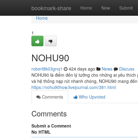
Home
bookmark-share
Home
New
Submit
Home
1
NOHU90
robert8k03gnq1
424 days ago
News
Discuss
NOHU90 là điểm đến lý tưởng cho những ai yêu thích g
và hệ thống nạp rút nhanh chóng, NOHU90 mang đến trải
https://nohu90how.livejournal.com/381.html
Comments
Who Upvoted
Comments
Submit a Comment
No HTML