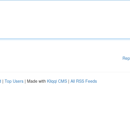
Rep
d
|
Top Users
| Made with
Kliqqi CMS
|
All RSS Feeds