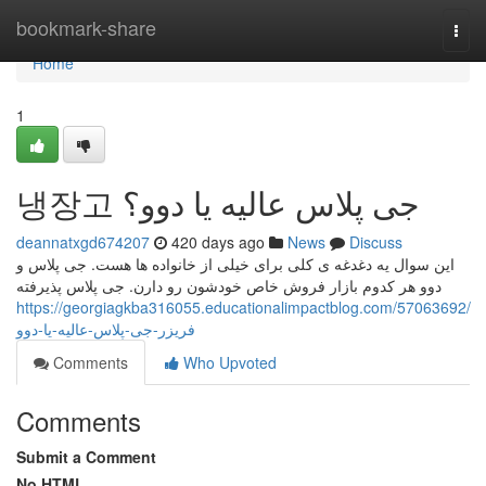
Home
bookmark-share
Togg
navi
Home
1
냉장고 جی پلاس عالیه یا دوو؟
deannatxgd674207
420 days ago
News
Discuss
این سوال یه دغدغه ی کلی برای خیلی از خانواده ها هست. جی پلاس و
دوو هر کدوم بازار فروش خاص خودشون رو دارن. جی پلاس پذیرفته
https://georgiagkba316055.educationalimpactblog.com/57063692/
فریزر-جی-پلاس-عالیه-یا-دوو
Comments
Who Upvoted
Comments
Submit a Comment
No HTML