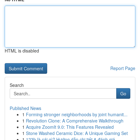
HTML is disabled
Report Page
Search
Go
Published News
1
Forming stronger neighborhoods by joint humanit...
1
Revolution Clone: A Comprehensive Walkthrough
1
Acquire ZoomIt 9.0: This Features Revealed
1
Stone Washed Ceramic Dice: A Unique Gaming Set
1
123b là cái gì? Hướng dẫn chi tiết & đánh giá