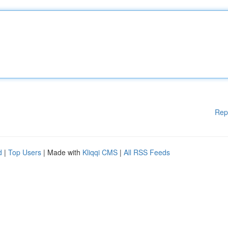
Rep
d
|
Top Users
| Made with
Kliqqi CMS
|
All RSS Feeds