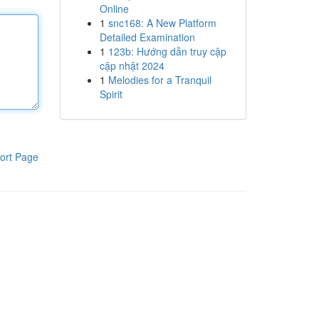
Online
1
snc168: A New Platform
Detailed Examination
1
123b: Hướng dẫn truy cập
cập nhật 2024
1
Melodies for a Tranquil
Spirit
ort Page