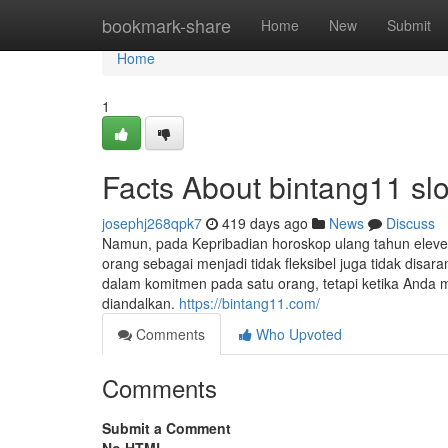
Home
bookmark-share
Home
New
Submit
Home
1
Facts About bintang11 sl
josephj268qpk7
419 days ago
News
Discuss
Namun, pada Kepribadian horoskop ulang tahun ele
orang sebagai menjadi tidak fleksibel juga tidak dis
dalam komitmen pada satu orang, tetapi ketika Anda 
diandalkan.
https://bintang11.com/
Comments
Who Upvoted
Comments
Submit a Comment