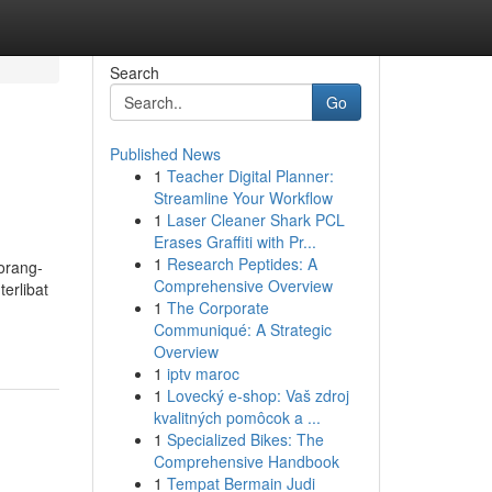
Search
Go
Published News
1
Teacher Digital Planner:
Streamline Your Workflow
1
Laser Cleaner Shark PCL
Erases Graffiti with Pr...
1
Research Peptides: A
orang-
Comprehensive Overview
erlibat
1
The Corporate
Communiqué: A Strategic
Overview
1
iptv maroc
1
Lovecký e-shop: Vaš zdroj
kvalitných pomôcok a ...
1
Specialized Bikes: The
Comprehensive Handbook
1
Tempat Bermain Judi