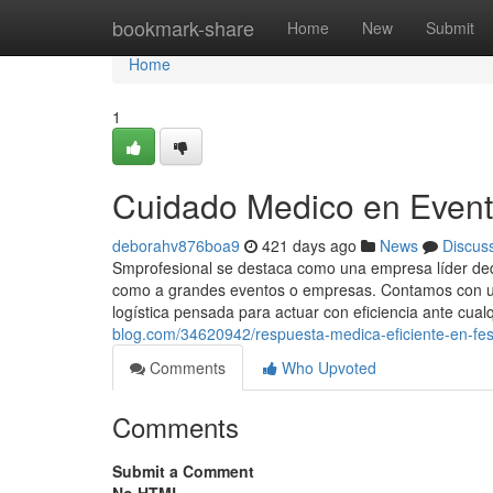
Home
bookmark-share
Home
New
Submit
Home
1
Cuidado Medico en Evento
deborahv876boa9
421 days ago
News
Discus
Smprofesional se destaca como una empresa líder dedic
como a grandes eventos o empresas. Contamos con un
logística pensada para actuar con eficiencia ante cualq
blog.com/34620942/respuesta-medica-eficiente-en-fes
Comments
Who Upvoted
Comments
Submit a Comment