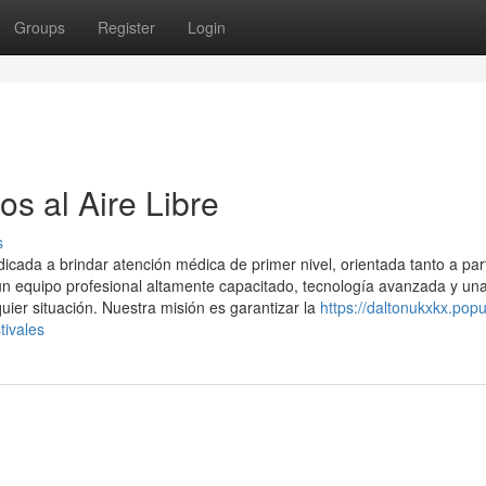
Groups
Register
Login
s al Aire Libre
s
ada a brindar atención médica de primer nivel, orientada tanto a part
 equipo profesional altamente capacitado, tecnología avanzada y un
uier situación. Nuestra misión es garantizar la
https://daltonukxkx.pop
tivales