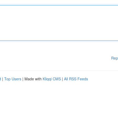
Rep
d
|
Top Users
| Made with
Kliqqi CMS
|
All RSS Feeds