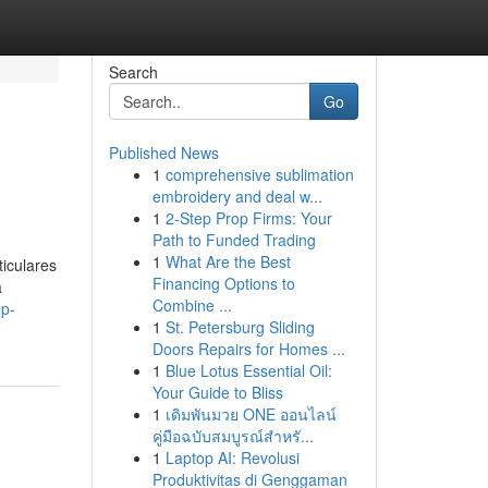
Search
Go
Published News
1
comprehensive sublimation
embroidery and deal w...
1
2-Step Prop Firms: Your
Path to Funded Trading
1
What Are the Best
iculares
Financing Options to
a
Combine ...
up-
1
St. Petersburg Sliding
Doors Repairs for Homes ...
1
Blue Lotus Essential Oil:
Your Guide to Bliss
1
เดิมพันมวย ONE ออนไลน์
คู่มือฉบับสมบูรณ์สำหรั...
1
Laptop AI: Revolusi
Produktivitas di Genggaman