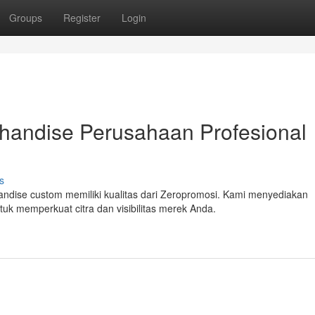
Groups
Register
Login
chandise Perusahaan Profesional
s
dise custom memiliki kualitas dari Zeropromosi. Kami menyediakan
uk memperkuat citra dan visibilitas merek Anda.