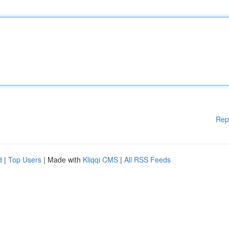
Rep
d
|
Top Users
| Made with
Kliqqi CMS
|
All RSS Feeds