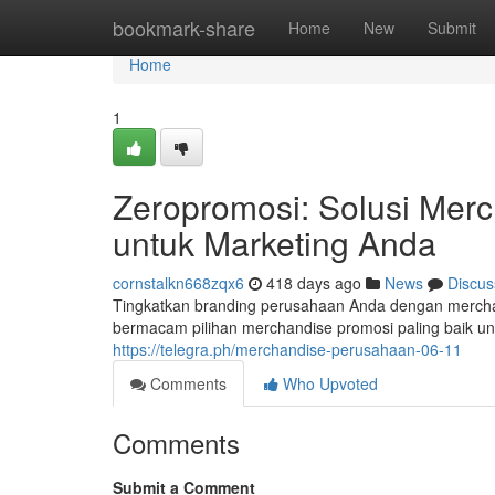
Home
bookmark-share
Home
New
Submit
Home
1
Zeropromosi: Solusi Mer
untuk Marketing Anda
cornstalkn668zqx6
418 days ago
News
Discus
Tingkatkan branding perusahaan Anda dengan merchan
bermacam pilihan merchandise promosi paling baik unt
https://telegra.ph/merchandise-perusahaan-06-11
Comments
Who Upvoted
Comments
Submit a Comment