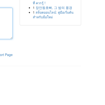
ที่ ควรรู้ !
1
장안동호빠, 그 밤의 풍경
1
สล็อตออนไลน์: คู่มือเริ่มต้น
สำหรับมือใหม่
ort Page