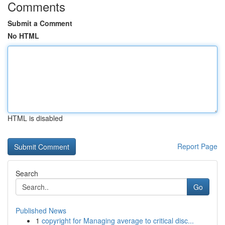
Comments
Submit a Comment
No HTML
HTML is disabled
Report Page
Search
Go
Published News
1
copyright for Managing average to critical disc...