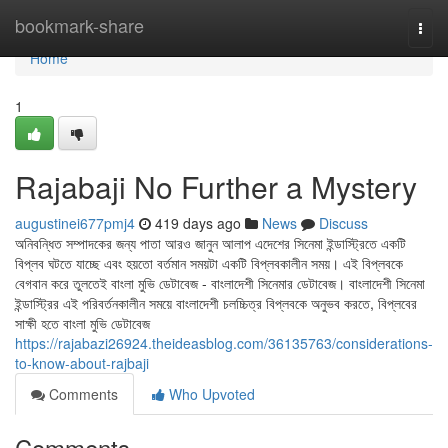
Home
bookmark-share
Togg
navi
Home
1
Rajabaji No Further a Mystery
augustinei677pmj4
419 days ago
News
Discuss
অনিবন্ধিত সম্পাদকের জন্য পাতা আরও জানুন আলাপ এদেশের সিনেমা ইন্ডাস্ট্রিতে একটি
বিপ্লব ঘটতে যাচ্ছে এবং হয়তো বর্তমান সময়টা একটি বিপ্লবকালীন সময়। এই বিপ্লবকে
বেগবান করে তুলতেই বাংলা মুভি ডেটাবেজ - বাংলাদেশী সিনেমার ডেটাবেজ। বাংলাদেশী সিনেমা
ইন্ডাস্ট্রির এই পরিবর্তনকালীন সময়ে বাংলাদেশী চলচ্চিত্র বিপ্লবকে অনুভব করতে, বিপ্লবের
সাক্ষী হতে বাংলা মুভি ডেটাবেজ
https://rajabazi26924.theideasblog.com/36135763/considerations-
to-know-about-rajbaji
Comments
Who Upvoted
Comments