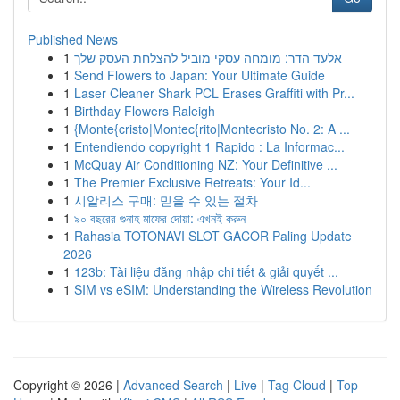
Published News
1
אלעד הדר: מומחה עסקי מוביל להצלחת העסק שלך
1
Send Flowers to Japan: Your Ultimate Guide
1
Laser Cleaner Shark PCL Erases Graffiti with Pr...
1
Birthday Flowers Raleigh
1
{Monte{cristo|Montec{rito|Montecristo No. 2: A ...
1
Entendiendo copyright 1 Rapido : La Informac...
1
McQuay Air Conditioning NZ: Your Definitive ...
1
The Premier Exclusive Retreats: Your Id...
1
시알리스 구매: 믿을 수 있는 절차
1
৯০ বছরের গুনাহ মাফের দোয়া: এখনই করুন
1
Rahasia TOTONAVI SLOT GACOR Paling Update
2026
1
123b: Tài liệu đăng nhập chi tiết & giải quyết ...
1
SIM vs eSIM: Understanding the Wireless Revolution
Copyright © 2026 |
Advanced Search
|
Live
|
Tag Cloud
|
Top