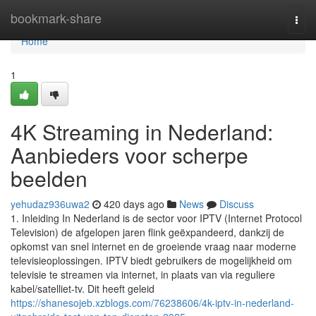
Home
bookmark-share
Togg
navi
Home
1
4K Streaming in Nederland:
Aanbieders voor scherpe
beelden
yehudaz936uwa2
420 days ago
News
Discuss
1. Inleiding In Nederland is de sector voor IPTV (Internet Protocol
Television) de afgelopen jaren flink geëxpandeerd, dankzij de
opkomst van snel internet en de groeiende vraag naar moderne
televisieoplossingen. IPTV biedt gebruikers de mogelijkheid om
televisie te streamen via internet, in plaats van via reguliere
kabel/satelliet-tv. Dit heeft geleid
https://shanesojeb.xzblogs.com/76238606/4k-iptv-in-nederland-