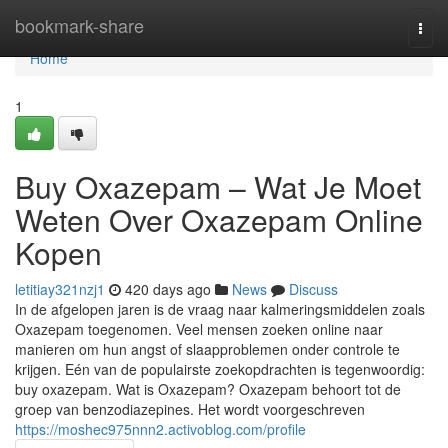
Home
bookmark-share
Togg
navi
Home
1
Buy Oxazepam – Wat Je Moet
Weten Over Oxazepam Online
Kopen
letitiay321nzj1
420 days ago
News
Discuss
In de afgelopen jaren is de vraag naar kalmeringsmiddelen zoals
Oxazepam toegenomen. Veel mensen zoeken online naar
manieren om hun angst of slaapproblemen onder controle te
krijgen. Eén van de populairste zoekopdrachten is tegenwoordig:
buy oxazepam. Wat is Oxazepam? Oxazepam behoort tot de
groep van benzodiazepines. Het wordt voorgeschreven
https://moshec975nnn2.activoblog.com/profile