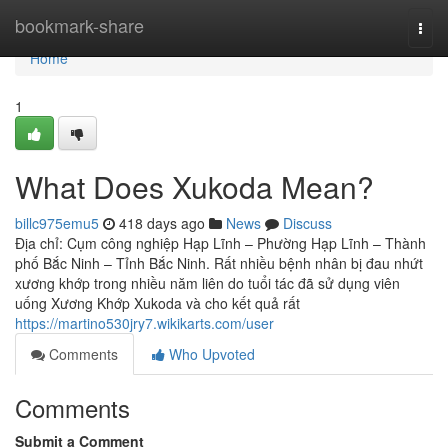
Home
bookmark-share
Togg
navi
Home
1
What Does Xukoda Mean?
billc975emu5
418 days ago
News
Discuss
Địa chỉ: Cụm công nghiệp Hạp Lĩnh – Phường Hạp Lĩnh – Thành
phố Bắc Ninh – Tỉnh Bắc Ninh. Rất nhiều bệnh nhân bị đau nhứt
xương khớp trong nhiều năm liên do tuổi tác đã sử dụng viên
uống Xương Khớp Xukoda và cho kết quả rất
https://martino530jry7.wikikarts.com/user
Comments
Who Upvoted
Comments
Submit a Comment