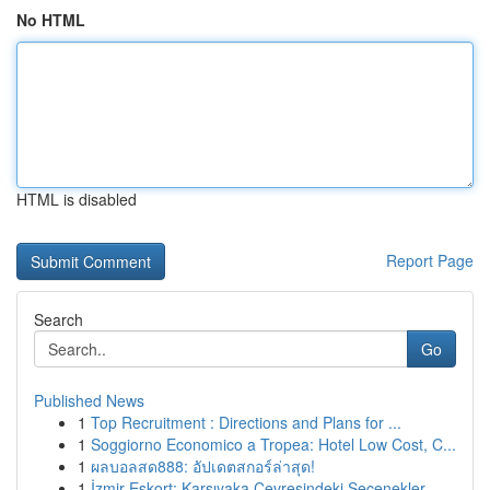
No HTML
HTML is disabled
Report Page
Search
Go
Published News
1
Top Recruitment : Directions and Plans for ...
1
Soggiorno Economico a Tropea: Hotel Low Cost, C...
1
ผลบอลสด888: อัปเดตสกอร์ล่าสุด!
1
İzmir Eskort: Karşıyaka Çevresindeki Seçenekler