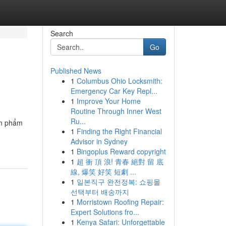
Search
Go
Published News
1
Columbus Ohio Locksmith:
Emergency Car Key Repl...
1
Improve Your Home
Routine Through Inner West
Ru...
ản phẩm
1
Finding the Right Financial
Advisor in Sydney
1
Bingoplus Reward copyright
1
超 衝 頂 浪! 青春 絕對 留 底
線, 爆笑 好笑 短劇 ...
1
일본직구 완전정복: 쇼핑몰
선택부터 배송까지
1
Morristown Roofing Repair:
Expert Solutions fro...
1
Kenya Safari: Unforgettable