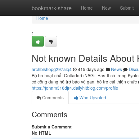
Home
bookmark-share
Home
New
Submit
Home
1
Not known Details Abou
archbishopg297aiq4
415 days ago
News
Disc
Bộ ba hoạt chất Ooitadori+NAG+ Has-II có trong Kyot
có công dụng hỗ trợ bảo vệ gan, hỗ trợ cải thiện chứ
https://johnm318djr4.dailyhitblog.com/profile
Comments
Who Upvoted
Comments
Submit a Comment
No HTML