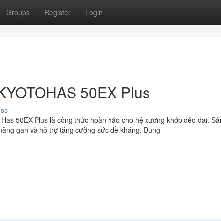
Groups
Register
Login
t KYOTOHAS 50EX Plus
uss
o Has 50EX Plus là công thức hoàn hảo cho hệ xương khớp dẻo dai. S
c năng gan và hỗ trợ tăng cường sức đề kháng. Dung