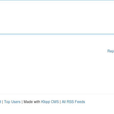
Rep
d
|
Top Users
| Made with
Kliqqi CMS
|
All RSS Feeds