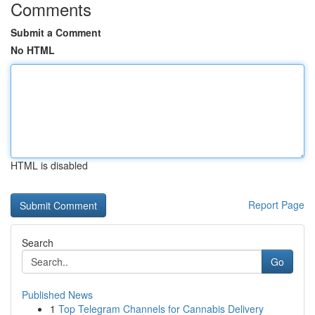
Comments
Submit a Comment
No HTML
HTML is disabled
Report Page
Search
Go
Published News
1
Top Telegram Channels for Cannabis Delivery