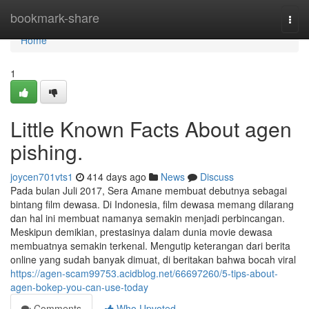
Home
bookmark-share
Togg
navi
Home
1
Little Known Facts About agen
pishing.
joycen701vts1
414 days ago
News
Discuss
Pada bulan Juli 2017, Sera Amane membuat debutnya sebagai
bintang film dewasa. Di Indonesia, film dewasa memang dilarang
dan hal ini membuat namanya semakin menjadi perbincangan.
Meskipun demikian, prestasinya dalam dunia movie dewasa
membuatnya semakin terkenal. Mengutip keterangan dari berita
online yang sudah banyak dimuat, di beritakan bahwa bocah viral
https://agen-scam99753.acidblog.net/66697260/5-tips-about-
agen-bokep-you-can-use-today
Comments
Who Upvoted