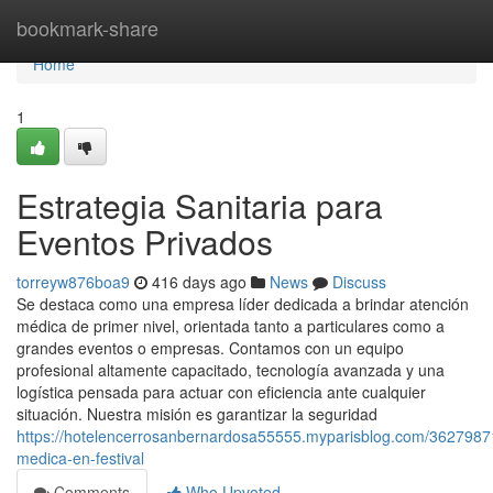
Home
bookmark-share
Home
1
Estrategia Sanitaria para
Eventos Privados
torreyw876boa9
416 days ago
News
Discuss
Se destaca como una empresa líder dedicada a brindar atención
médica de primer nivel, orientada tanto a particulares como a
grandes eventos o empresas. Contamos con un equipo
profesional altamente capacitado, tecnología avanzada y una
logística pensada para actuar con eficiencia ante cualquier
situación. Nuestra misión es garantizar la seguridad
https://hotelencerrosanbernardosa55555.myparisblog.com/36279871
medica-en-festival
Comments
Who Upvoted