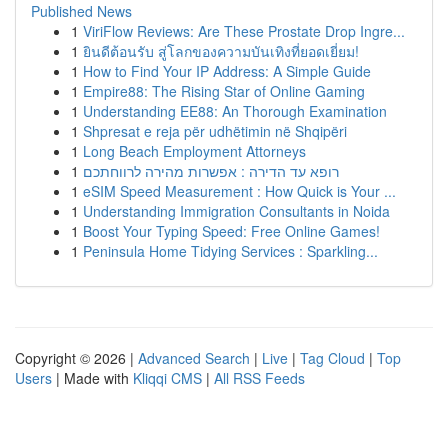
Published News
1
ViriFlow Reviews: Are These Prostate Drop Ingre...
1
ยินดีต้อนรับ สู่โลกของความบันเทิงที่ยอดเยี่ยม!
1
How to Find Your IP Address: A Simple Guide
1
Empire88: The Rising Star of Online Gaming
1
Understanding EE88: An Thorough Examination
1
Shpresat e reja për udhëtimin në Shqipëri
1
Long Beach Employment Attorneys
1
רופא עד הדירה : אפשרות מהירה לרווחתכם
1
eSIM Speed Measurement : How Quick is Your ...
1
Understanding Immigration Consultants in Noida
1
Boost Your Typing Speed: Free Online Games!
1
Peninsula Home Tidying Services : Sparkling...
Copyright © 2026 |
Advanced Search
|
Live
|
Tag Cloud
|
Top
Users
| Made with
Kliqqi CMS
|
All RSS Feeds