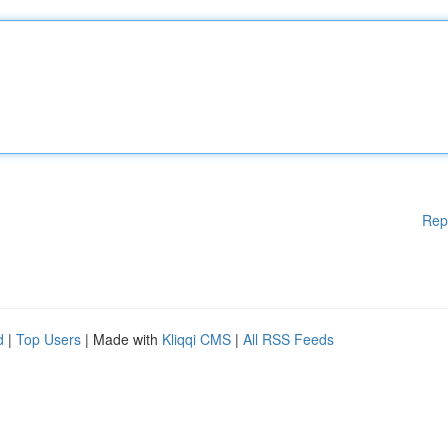
Rep
d
|
Top Users
| Made with
Kliqqi CMS
|
All RSS Feeds