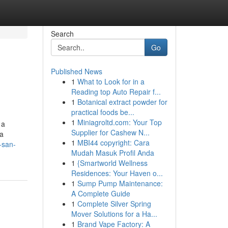
Search
Go
Published News
1
What to Look for in a
Reading top Auto Repair f...
1
Botanical extract powder for
practical foods be...
1
Miniagroltd.com: Your Top
 a
Supplier for Cashew N...
ca
1
MBI44 copyright: Cara
o-san-
Mudah Masuk Profil Anda
1
{Smartworld Wellness
Residences: Your Haven o...
1
Sump Pump Maintenance:
A Complete Guide
1
Complete Silver Spring
Mover Solutions for a Ha...
1
Brand Vape Factory: A