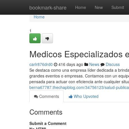
Home
bookmark-share
Home
New
Submit
Home
1
Medicos Especializados 
carlr876drd0
416 days ago
News
Discuss
Se destaca como una empresa líder dedicada a brindar
grandes eventos o empresas. Contamos con un equipo 
pensada para actuar con eficiencia ante cualquier situ
berna67787.thechapblog.com/34756123/salud-publica
Comments
Who Upvoted
Comments
Submit a Comment