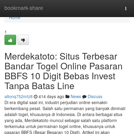
Home
bookmark-share
Togg
navi
Home
1
Merdekatoto: Situs Terbesar
Bandar Togel Online Pasaran
BBFS 10 Digit Bebas Invest
Tanpa Batas Line
altonq752mtz8
414 days ago
News
Discuss
Di era digital saat ini, industri perjudian online semakin
berkembang pesat. Salah satu permainan yang banyak diminati
adalah togel, khususnya di Indonesia. Di antara berbagai situs
yang ada, Merdekatoto muncul sebagai salah satu platform
terkemuka untuk permainan togel online, khususnya untuk
pasaran BBFS (Besar Besaran 10 Digit). Artikel ini akan