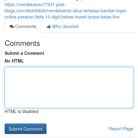
https://merdekatoto77531.post-
blogs.com/56495826/merdekatoto-situs-terbesar-bandar-togel-
online-pasaran-bbfs-10-digit-bebas-invest-tanpa-batas-line
Comments
Who Upvoted
Comments
Submit a Comment
No HTML
HTML is disabled
Report Page