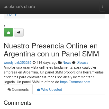
Home
bookmark-share
Togg
navi
Home
1
Nuestro Presencia Online en
Argentina con un Panel SMM
woodyfpzk353265
416 days ago
News
Discuss
Ampliar una gran vista online es fundamental para cualquier
empresa en Argentina. Un panel SMM proporciona herramientas
eficientes para controlar tus redes sociales y incrementar tu
llegada. Un panel SMM te ofrece de
https://smmsat.com
Comments
Who Upvoted
Comments